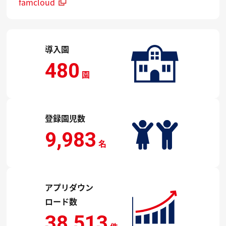
famcloud
導入園
480
園
登録園児数
9,983
名
アプリダウン
ロード数
38,513