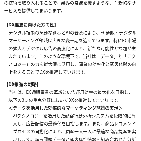
の技術を取り入れることで、業界の常識を覆すような、革新的なサ
ービスを提供してまいります。
【DX推進に向けた方向性】
デジタル技術の急速な進歩とAIの普及により、EC通販・デジタル
マーケティング領域は大きな変革期を迎えています。特にEC市場
の拡大とデジタル広告の高度化により、新たな可能性と課題が生
まれています。このような環境下で、当社は「データ」と「テク
ノロジー」の力を最大限に活用し、事業の効率化と顧客体験の向
上を図ることでDXを推進していきます。
【DX推進の戦略】
当社は、EC通販事業の革新と広告運用効率の最大化を目指し、
以下の3つの重点分野においてDXを推進してまいります。
＜データを活用した効率的なマーケティング施策の実現＞
AIテクノロジーを活用した顧客行動分析システムを段階的に導
入し、広告配信の最適化を目指します。また、商品レコメンド
プロセスの自動化により、顧客一人一人に最適な商品提案を実
現します。購買履歴データと顧客属性情報を組み合わせた分析